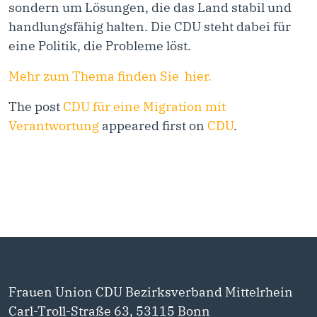
sondern um Lösungen, die das Land stabil und
handlungsfähig halten. Die CDU steht dabei für
eine Politik, die Probleme löst.
Mehr zum Thema finden Sie hier.
The post
CDU für eine Migration mit
Verantwortung
appeared first on
CDU
.
Frauen Union CDU Bezirksverband Mittelrhein
Carl-Troll-Straße 63, 53115 Bonn