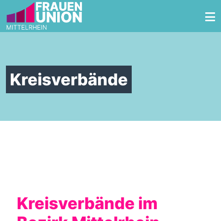
Zum Inhalt springen
Kreisverbände
Kreisverbände im