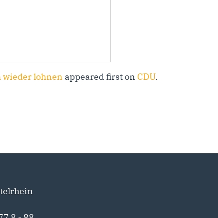
h wieder lohnen
appeared first on
CDU
.
telrhein
77 8 - 88