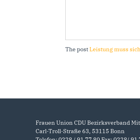
The post
Leistung muss sic
Frauen Union CDU Bezirksverband Mit
Carl-Troll-Straße 63, 53115 Bonn
Telefon: 0228 / 91 77 80 Fax: 0228/ 91 