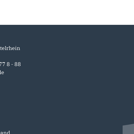
telrhein
77 8 - 88
de
band