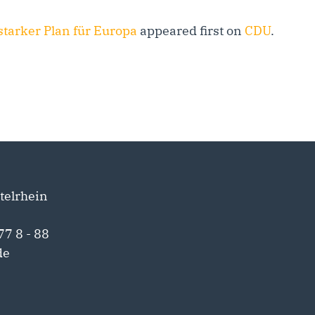
tarker Plan für Europa
appeared first on
CDU
.
telrhein
77 8 - 88
de