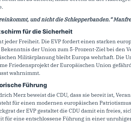
e.
r reinkommt, und nicht die Schlepperbanden.“ Manfr
schirm für die Sicherheit
t jeder Freiheit. Die EVP fordert einen starken euro
 Bekenntnis der Union zum 5-Prozent-Ziel bei den 
chen Militärplanung bleibt Europa wehrhaft. Die Uni
me Friedensprojekt der Europäischen Union gefährden
wusst wahrnimmt.
orische Führung
rich Merz beweist die CDU, dass sie bereit ist, Vera
teht für einen modernen europäischen Patriotismus,
ckgrat der EVP gestaltet die CDU damit ein freies, si
Zeit für eine entschlossene Führung in einer unruhige