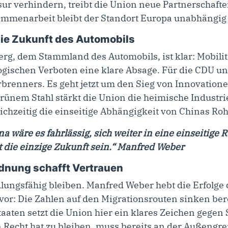
r verhindern, treibt die Union neue Partnerschaften
sammenarbeit bleibt der Standort Europa unabhängig
Die Zukunft des Automobils
, dem Stammland des Automobils, ist klar: Mobilitä
ogischen Verboten eine klare Absage. Für die CDU und 
brenners. Es geht jetzt um den Sieg von Innovation
rünem Stahl stärkt die Union die heimische Industrie
eichzeitig die einseitige Abhängigkeit von Chinas Roh
a wäre es fahrlässig, sich weiter in eine einseitige 
t die einzige Zukunft sein.“ Manfred Weber
rdnung schafft Vertrauen
lungsfähig bleiben. Manfred Weber hebt die Erfolge 
or: Die Zahlen auf den Migrationsrouten sinken bere
taaten setzt die Union hier ein klares Zeichen gege
in Recht hat zu bleiben, muss bereits an der Außeng