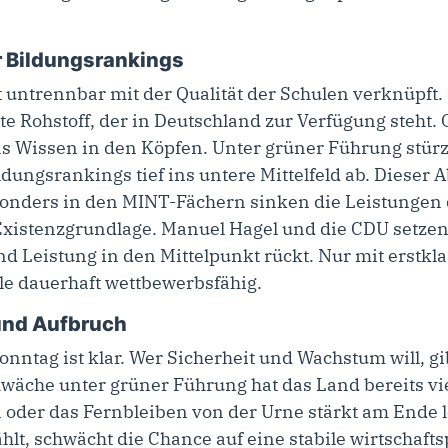
r Bildungsrankings
st untrennbar mit der Qualität der Schulen verknüpft.
te Rohstoff, der in Deutschland zur Verfügung steht
das Wissen in den Köpfen. Unter grüner Führung stü
ldungsrankings tief ins untere Mittelfeld ab. Dieser A
sonders in den MINT-Fächern sinken die Leistungen 
xistenzgrundlage. Manuel Hagel und die CDU setzen 
nd Leistung in den Mittelpunkt rückt. Nur mit erstkl
le dauerhaft wettbewerbsfähig.
 und Aufbruch
nntag ist klar. Wer Sicherheit und Wachstum will, g
hwäche unter grüner Führung hat das Land bereits vi
 oder das Fernbleiben von der Urne stärkt am Ende le
hlt, schwächt die Chance auf eine stabile wirtschafts