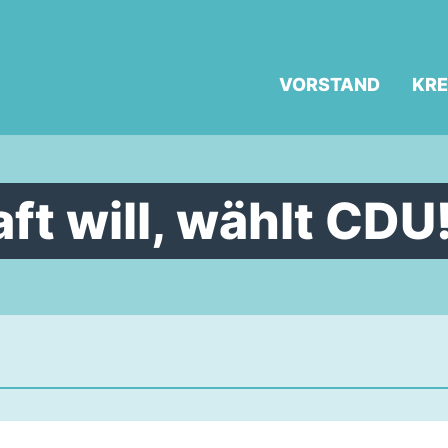
VORSTAND
KRE
ft will, wählt CDU