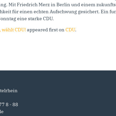
ng. Mit Friedrich Merz in Berlin und einem zukunft
lichkeit für einen echten Aufschwung gesichert. Ein 
onntag eine starke CDU.
, wählt CDU!
appeared first on
CDU
.
telrhein
77 8 - 88
de