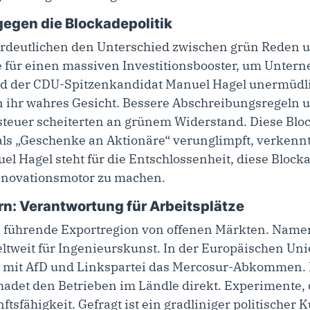
gegen die Blockadepolitik
rdeutlichen den Unterschied zwischen grün Reden 
 für einen massiven Investitionsbooster, um Unter
nd der CDU-Spitzenkandidat Manuel Hagel unermüdli
n ihr wahres Gesicht. Bessere Abschreibungsregeln 
teuer scheiterten an grünem Widerstand. Diese Bloc
als „Geschenke an Aktionäre“ verunglimpft, verkennt
uel Hagel steht für die Entschlossenheit, diese Bloc
novationsmotor zu machen.
rn: Verantwortung für Arbeitsplätze
s führende Exportregion von offenen Märkten. Name
tweit für Ingenieurskunst. In der Europäischen Uni
 mit AfD und Linkspartei das Mercosur-Abkommen. 
hadet den Betrieben im Ländle direkt. Experimente, 
tsfähigkeit. Gefragt ist ein gradliniger politischer