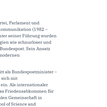
rtei, Parlament und
lekommunikation (1982 –
nter seiner Führung wurden
ogien wie schnurloser und
 Bundespost. Sein Ansatz
r modernen
itt als Bundespostminister –
 sich mit
n. Als internationaler
m das Friedensabkommen für
alen Gemeinschaft in
ool of Science and