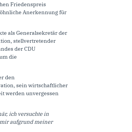
chen Friedenspreis
wöhnliche Anerkennung für
kte als Generalsekretär der
ion, stellvertretender
tandes der CDU
 um die
er den
tion, sein wirtschaftlicher
eit werden unvergessen
är, ich versuchte in
 mir aufgrund meiner