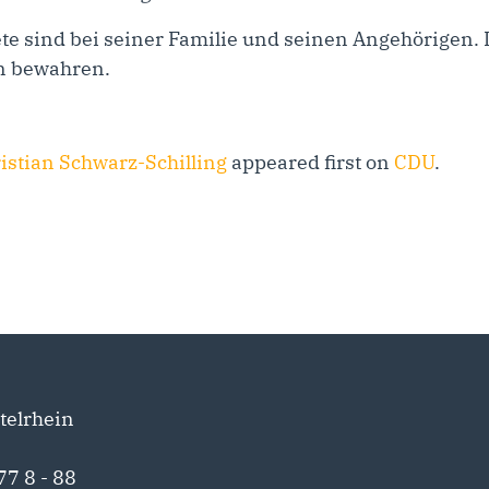
 sind bei seiner Familie und seinen Angehörigen. 
n bewahren.
ristian Schwarz-Schilling
appeared first on
CDU
.
telrhein
77 8 - 88