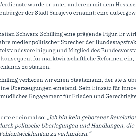
e Verdienste wurde er unter anderem mit dem Hessis
enbürger der Stadt Sarajevo ernannt: eine außerge
istian Schwarz-Schilling eine prägende Figur. Er wir
ahre medienpolitischer Sprecher der Bundestagsfrakt
telstandsvereinigung und Mitglied des Bundesvors
h konsequent für marktwirtschaftliche Reformen ein,
chlands zu stärken.
chilling verlieren wir einen Staatsmann, der stets üb
ine Überzeugungen einstand. Sein Einsatz für Innova
rmüdliches Engagement für Frieden und Gerechtigk
erte er einmal so:
„Ich bin kein geborener Revolution
durch politische Überlegungen und Handlungen, die
Fehlentwicklungen zu verhindern.“