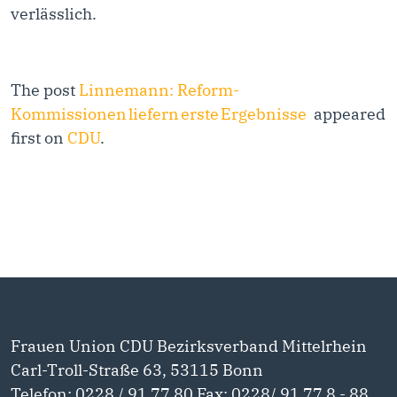
verlässlich.
The post
Linnemann: Reform-
Kommissionen liefern erste Ergebnisse
appeared
first on
CDU
.
Frauen Union CDU Bezirksverband Mittelrhein
Carl-Troll-Straße 63, 53115 Bonn
Telefon: 0228 / 91 77 80 Fax: 0228/ 91 77 8 - 88